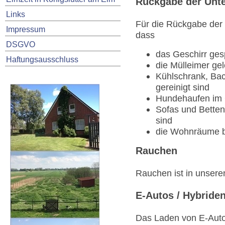
Rückgabe der Unte
Links
Für die Rückgabe der 
Impressum
dass
DSGVO
das Geschirr gesp
Haftungsausschluss
die Mülleimer gel
Kühlschrank, Bac
gereinigt sind
Hundehaufen im G
Sofas und Bette
sind
die Wohnräume b
Rauchen
Rauchen ist in unseren
E-Autos / Hybride
Das Laden von E-Auto