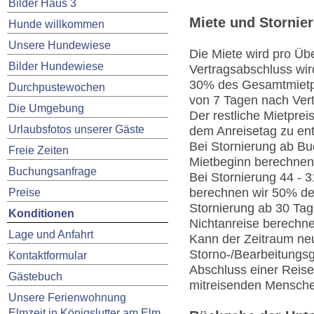
Bilder Haus 3
Miete und Stornie
Hunde willkommen
Unsere Hundewiese
Die Miete wird pro Üb
Bilder Hundewiese
Vertragsabschluss wir
30% des Gesamtmietpre
Durchpustewochen
von 7 Tagen nach Vert
Die Umgebung
Der restliche Mietprei
Urlaubsfotos unserer Gäste
dem Anreisetag zu ent
Bei Stornierung ab Bu
Freie Zeiten
Mietbeginn berechnen
Buchungsanfrage
Bei Stornierung 44 - 
berechnen wir 50% de
Preise
Stornierung ab 30 Tag
Konditionen
Nichtanreise berechn
Lage und Anfahrt
Kann der Zeitraum neu
Storno-/Bearbeitungs
Kontaktformular
Abschluss einer Reiser
Gästebuch
mitreisenden Mensch
Unsere Ferienwohnung
Elmzeit in Königslutter am Elm