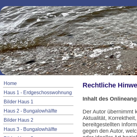
Home
Rechtliche Hinwe
Haus 1 - Erdgeschosswohnung
Inhalt des Onlinean
Bilder Haus 1
Haus 2 - Bungalowhälfte
Der Autor übernimmt k
Aktualität, Korrektheit
Bilder Haus 2
bereitgestellten Info
Haus 3 - Bungalowhälfte
gegen den Autor, welc